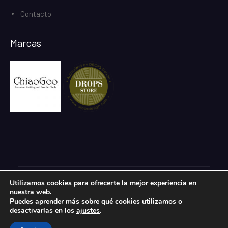
Contacto
Marcas
Utilizamos cookies para ofrecerte la mejor experiencia en
Todos los derechos reservados.
nuestra web.
eCommerce Gem por
ProDesigns
Puedes aprender más sobre qué cookies utilizamos o
desactivarlas en los
ajustes
.