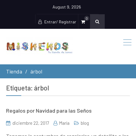
August 9, 2026
0
Entrar/ Registrar
Tienda
árbol
Etiqueta:
árbol
Regalos por Navidad para las Seños
diciembre 22, 2017
María
blog