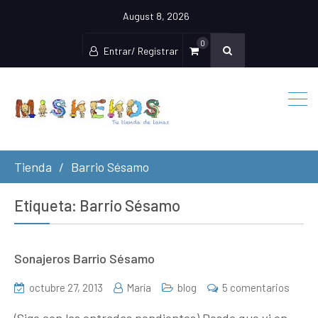
August 8, 2026
0
Entrar/ Registrar
Tienda
Barrio Sésamo
Etiqueta:
Barrio Sésamo
Sonajeros Barrio Sésamo
en
octubre 27, 2013
María
blog
5 comentarios
Sonaj