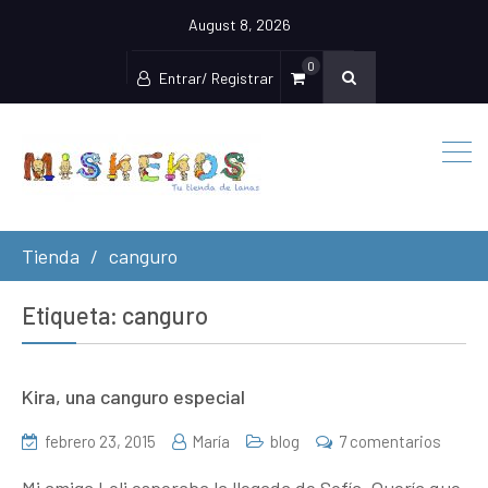
August 8, 2026
0
Entrar/ Registrar
Tienda
canguro
Etiqueta:
canguro
Kira, una canguro especial
en
febrero 23, 2015
María
blog
7 comentarios
Kira,