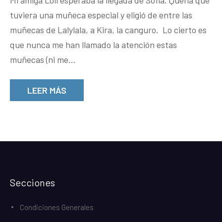
Mi amiga Loli esperaba la llegada de Sofía. Quería que
una
tuviera una muñeca especial y eligió de entre las
cangu
muñecas de Lalylala, a Kira, la canguro. Lo cierto es
especi
que nunca me han llamado la atención estas
muñecas (ni me…
LEER MÁS
Secciones
Condiciones Generales