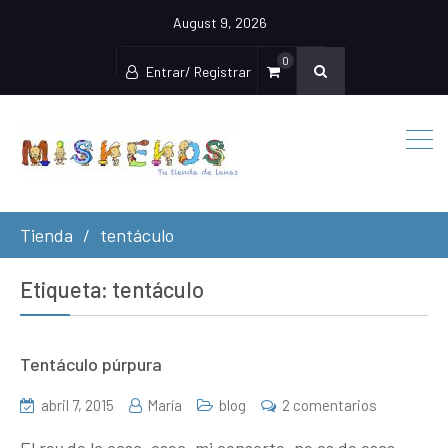
August 9, 2026
0
Entrar/ Registrar
Tienda
tentáculo
Etiqueta:
tentáculo
Tentáculo púrpura
en
abril 7, 2015
María
blog
2 comentarios
Tentáculo