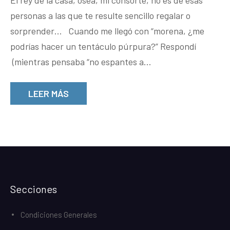
El rey de la casa, osea, mi consorte, no es de esas
púrpura
personas a las que te resulte sencillo regalar o
sorprender… Cuando me llegó con “morena, ¿me
podrías hacer un tentáculo púrpura?” Respondí
(mientras pensaba “no espantes a…
LEER MÁS
Secciones
Condiciones Generales