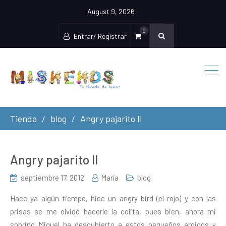
August 9, 2026
0
Entrar/ Registrar
Tienda
blog
Angry pajarito II
Angry pajarito II
septiembre 17, 2012
María
blog
Hace ya algún tiempo, hice un angry bird (el rojo) y con las
prisas se me olvidó hacerle la colita, pues bien, ahora mi
sobrino Miguel ha descubierto a estos pequeños amigos y