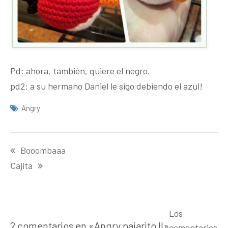
Pd: ahora, también, quiere el negro.
pd2: a su hermano Daniel le sigo debiendo el azul!
Angry
Navegación
Booombaaa
de
entradas
Cajita
Los
2 comentarios en «
Angry pajarito II
»
comentarios