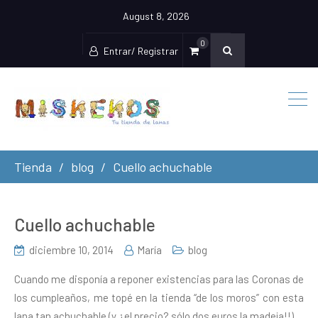
August 8, 2026
0
Entrar/ Registrar
Tienda
blog
Cuello achuchable
Cuello achuchable
diciembre 10, 2014
María
blog
Cuando me disponía a reponer existencias para las Coronas de
los cumpleaños, me topé en la tienda “de los moros” con esta
lana tan achuchable (y ¿el precio? sólo dos euros la madeja!!)