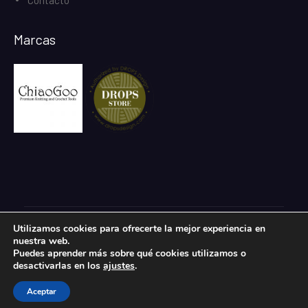
Contacto
Marcas
Utilizamos cookies para ofrecerte la mejor experiencia en
Todos los derechos reservados.
nuestra web.
eCommerce Gem por
ProDesigns
Puedes aprender más sobre qué cookies utilizamos o
desactivarlas en los
ajustes
.
Aceptar