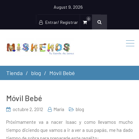
August 9, 2026
0
Entrar/ Registrar
Tienda
blog
Móvil Bebé
Móvil Bebé
octubre 2, 2012
María
blog
Próximamente va a nacer Isaac y como llevamos mucho
tiempo diciendo que vamos a ir a ver a sus papás, me ha dado
tiempo de sobra para prepararle este regalito: