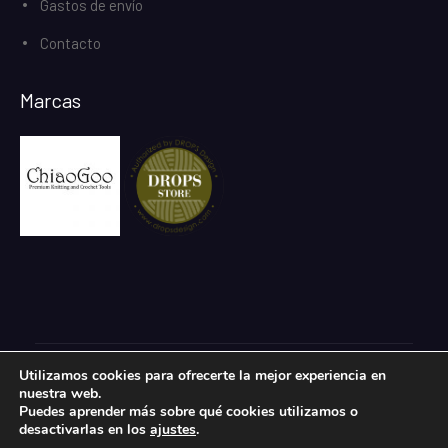
Gastos de envío
Contacto
Marcas
Utilizamos cookies para ofrecerte la mejor experiencia en
Todos los derechos reservados.
nuestra web.
eCommerce Gem por
ProDesigns
Puedes aprender más sobre qué cookies utilizamos o
desactivarlas en los
ajustes
.