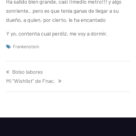
Ha salido bien grande, casi ¡¡medio metro!!! y algo
sonriente.. pero es que tenía ganas de llegar a su
dueño, a quien, por cierto, le ha encantado
Y yo, contenta cual perdiz, me voy a dormir.
Frankenstein
Navegación
Bolso labores
de
entradas
Mi “Wishlist” de Fnac.