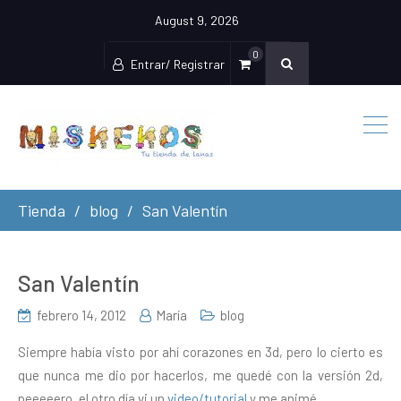
August 9, 2026
0
Entrar/ Registrar
Tienda
blog
San Valentín
San Valentín
febrero 14, 2012
María
blog
Siempre había visto por ahí corazones en 3d, pero lo cierto es
que nunca me dio por hacerlos, me quedé con la versión 2d,
peeeeero, el otro día vi un
video/tutorial
y me animé.