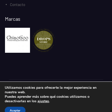
Contacto
Marcas
Utilizamos cookies para ofrecerte la mejor experiencia en
Todos los derechos reservados.
nuestra web.
eCommerce Gem por
ProDesigns
Puedes aprender más sobre qué cookies utilizamos o
desactivarlas en los
ajustes
.
Aceptar