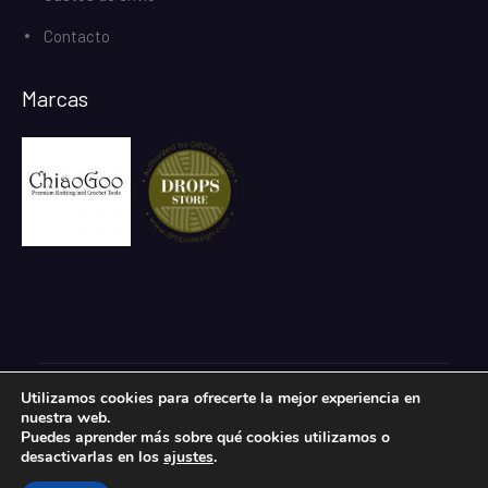
Contacto
Marcas
Utilizamos cookies para ofrecerte la mejor experiencia en
Todos los derechos reservados.
nuestra web.
eCommerce Gem por
ProDesigns
Puedes aprender más sobre qué cookies utilizamos o
desactivarlas en los
ajustes
.