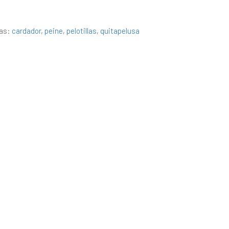
tas:
cardador
,
peine
,
pelotillas
,
quitapelusa