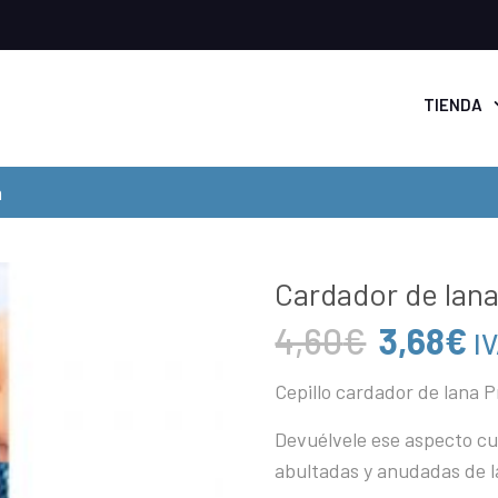
TIENDA
m
Cardador de lan
El
El
4,60
€
3,68
€
IV
precio
p
Cepillo cardador de lana 
original
ac
era:
e
Devuélvele ese aspecto cui
4,60€.
3
abultadas y anudadas de l