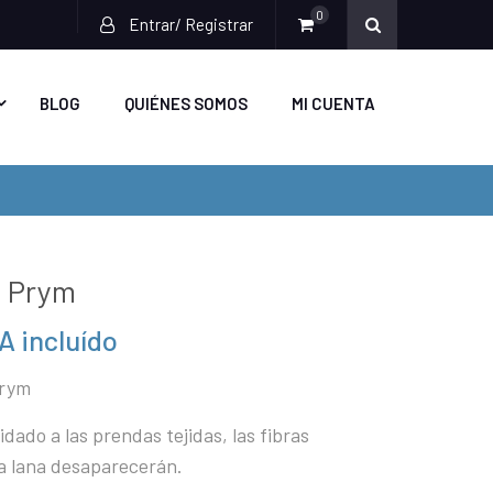
0
Entrar/ Registrar
BLOG
QUIÉNES SOMOS
MI CUENTA
a Prym
A incluído
recio
Prym
tual
s:
dado a las prendas tejidas, las fibras
,68€.
a lana desaparecerán.