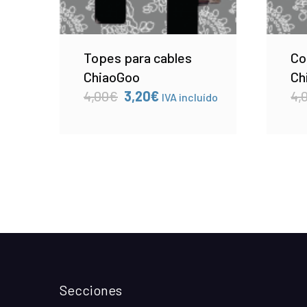
Topes para cables
Co
ChiaoGoo
Ch
El
El
4,00
€
3,20
€
4,
IVA incluído
precio
precio
original
actual
era:
es:
4,00€.
3,20€.
Secciones