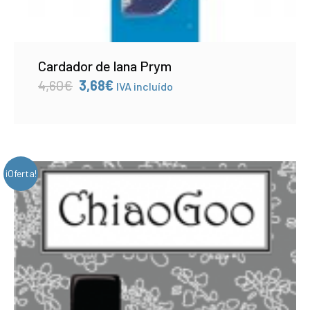
Cardador de lana Prym
El
El
4,60
€
3,68
€
IVA incluído
precio
precio
original
actual
era:
es:
4,60€.
3,68€.
¡Oferta!