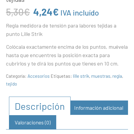
El
El
5,30
€
4,24
€
IVA incluído
precio
precio
Regla medidora de tensión para labores tejidas a
original
actual
punto Lille Strik
era:
es:
5,30€.
4,24€.
Colócala exactamente encima de los puntos, muévela
hasta que encuentres la posición exacta para
cubrirlos y te dirá los puntos que tienes en 10 cm.
Categoría:
Accesorios
Etiquetas:
lille strik
,
muestras
,
regla
,
tejido
Descripción
Información adicional
Valoraciones (0)