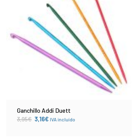
Ganchillo Addi Duett
El
El
3,95
€
3,16
€
IVA incluído
precio
precio
original
actual