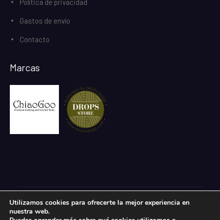
Política de privacidad
Gastos de envío
Contacto
Marcas
Utilizamos cookies para ofrecerte la mejor experiencia en
Todos los derechos reservados.
nuestra web.
eCommerce Gem por
ProDesigns