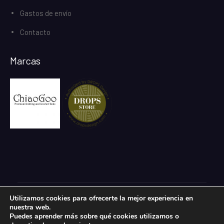
Gastos de envío
Contacto
Marcas
Utilizamos cookies para ofrecerte la mejor experiencia en
Todos los derechos reservados.
nuestra web.
eCommerce Gem por
ProDesigns
Puedes aprender más sobre qué cookies utilizamos o