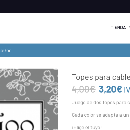
TIENDA
aoGoo
Topes para cabl
El
El
4,00
€
3,20
€
I
precio
p
Juego de dos topes para 
original
a
era:
e
Cada color se adapta a un 
4,00€.
3
¡Elige el tuyo!