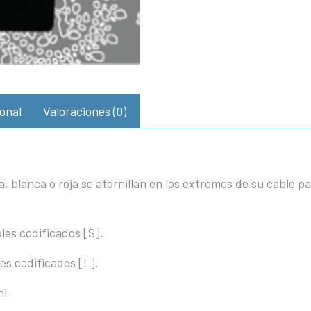
onal
Valoraciones (0)
, blanca o roja se atornillan en los extremos de su cable 
les codificados [S].
es codificados [L].
ni