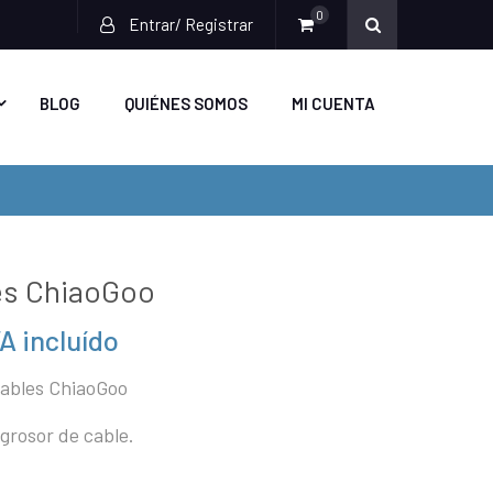
0
Entrar/ Registrar
BLOG
QUIÉNES SOMOS
MI CUENTA
es ChiaoGoo
VA incluído
recio
cables ChiaoGoo
ctual
s:
grosor de cable.
,20€.