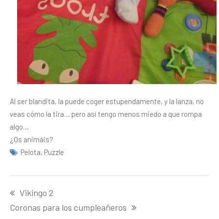
Al ser blandita, la puede coger estupendamente, y la lanza, no
veas cómo la tira… pero así tengo menos miedo a que rompa
algo…
¿Os animáis?
Pelota
,
Puzzle
Navegación
Vikingo 2
de
entradas
Coronas para los cumpleañeros