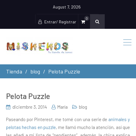
August 7, 2026
0
Entrar/ Registrar
Tienda
blog
Pelota Puzzle
Pelota Puzzle
diciembre 3, 2014
María
blog
Paseando por Pinterest, me tomé con una serie de
animales y
pelotas hechas en puzzle
, me llamó mucho la atención, así que
las añadí a mi lista de “pendientes”, además, la chica explica