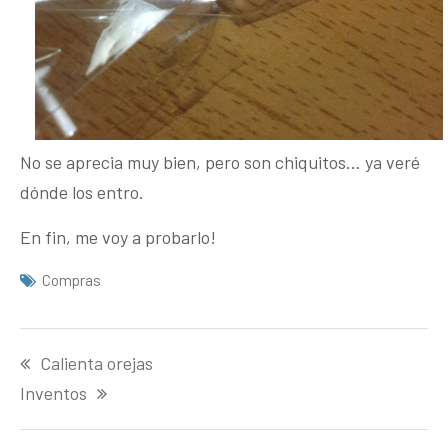
No se aprecia muy bien, pero son chiquitos… ya veré
dónde los entro.
En fin, me voy a probarlo!
Compras
Navegación
Calienta orejas
de
entradas
Inventos