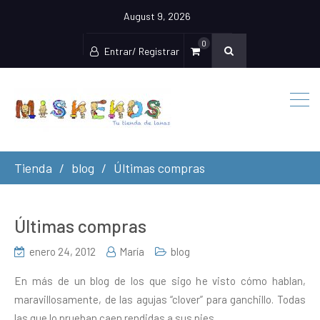
August 9, 2026
0
Entrar/ Registrar
Tienda
blog
Últimas compras
Últimas compras
enero 24, 2012
María
blog
En más de un blog de los que sigo he visto cómo hablan,
maravillosamente, de las agujas “clover” para ganchillo. Todas
las que lo prueban caen rendidas a sus pies.