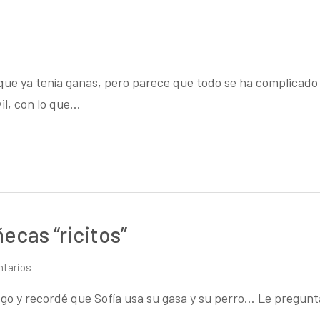
s que ya tenía ganas, pero parece que todo se ha complicad
il, con lo que…
ecas “ricitos”
en
ntarios
Manta
ego y recordé que Sofía usa su gasa y su perro… Le pregun
de