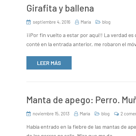
Girafita y ballena
septiembre 4, 2016
María
blog
¡¡Por fin vuelto a estar por aquí!! La verdad e
conté en la entrada anterior, me robaron el móv
LEER MÁS
Manta de apego: Perro. Muñ
noviembre 15, 2013
María
blog
2 come
Había entrado en la fiebre de las mantas de ap
de los perros no salía. Mira que me da…